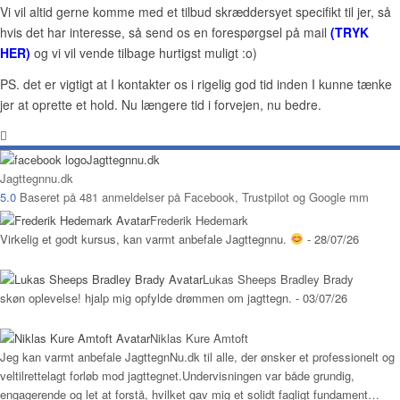
Vi vil altid gerne komme med et tilbud skræddersyet specifikt til jer, så
hvis det har interesse, så send os en forespørgsel på mail
(TRYK
HER)
og vi vil vende tilbage hurtigst muligt :o)
PS. det er vigtigt at I kontakter os i rigelig god tid inden I kunne tænke
jer at oprette et hold. Nu længere tid i forvejen, nu bedre.
Jagttegnnu.dk
5.0
Baseret på
481
anmeldelser på Facebook, Trustpilot og Google mm
Frederik Hedemark
Virkelig et godt kursus, kan varmt anbefale Jagttegnnu.
- 28/07/26
Lukas Sheeps Bradley Brady
skøn oplevelse! hjalp mig opfylde drømmen om jagttegn.
- 03/07/26
Niklas Kure Amtoft
Jeg kan varmt anbefale JagttegnNu.dk til alle, der ønsker et professionelt og
veltilrettelagt forløb mod jagttegnet.Undervisningen var både grundig,
engagerende og let at forstå, hvilket gav mig et solidt fagligt fundament