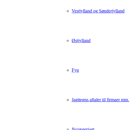
Vestjylland og Sønderjylland
Østjylland
Fyn
Jagttegns aftaler til firmaer mm.
Nyjægerjagt