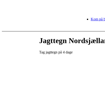
Kom på b
Jagttegn Nordsjæll
Tag jagttegn på 4 dage