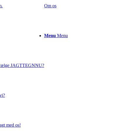
m.
Om os
Menu
Menu
 vælge JAGTTEGNNU?
vi?
agt med os!