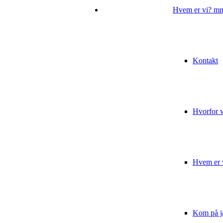
Hvem er vi? m
Kontakt
Hvorfor
Hvem er 
Kom på j