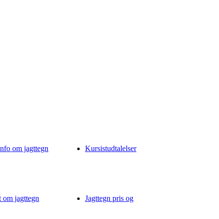
info om jagttegn
Kursistudtalelser
t om jagttegn
Jagttegn pris og