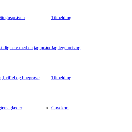
gttegnsprøven
Tilmelding
st dig selv med en jagtprøve
Jagttegn pris og
gl, riffel og bueprøve
Tilmelding
gtens glæder
Gavekort