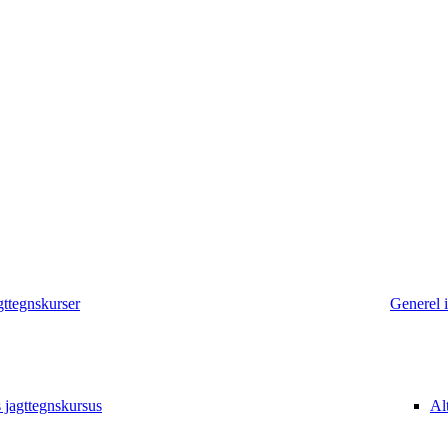
gttegnskurser
Generel 
 jagttegnskursus
Al