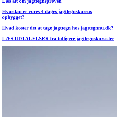
Læs alt om jagttegnsprøven
Hvordan er vores 4 dages jagttegnskursus
opbygget?
Hvad koster det at tage jagttegn hos jagttegnnu.dk?
LÆS UDTALELSER fra tidligere jagttegnskursister