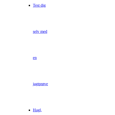
Test dig
selv med
en
jagtprøve
Hagl,