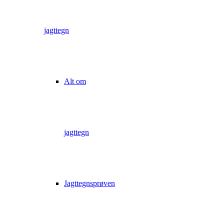
jagttegn
Alt om
jagttegn
Jagttegnsprøven