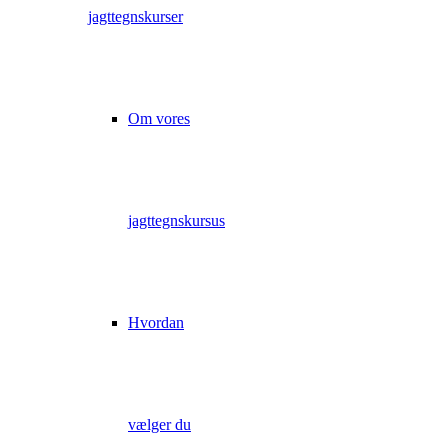
jagttegnskurser
Om vores
jagttegnskursus
Hvordan
vælger du