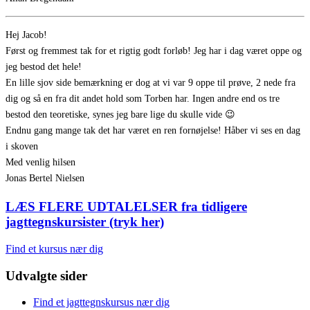
Hej Jacob!
Først og fremmest tak for et rigtig godt forløb! Jeg har i dag været oppe og
jeg bestod det hele!
En lille sjov side bemærkning er dog at vi var 9 oppe til prøve, 2 nede fra
dig og så en fra dit andet hold som Torben har. Ingen andre end os tre
bestod den teoretiske, synes jeg bare lige du skulle vide 😉
Endnu gang mange tak det har været en ren fornøjelse! Håber vi ses en dag
i skoven
Med venlig hilsen
Jonas Bertel Nielsen
LÆS FLERE UDTALELSER fra tidligere
jagttegnskursister (tryk her)
Find et kursus nær dig
Udvalgte sider
Find et jagttegnskursus nær dig