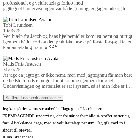
professionelt og veltilrettelagt forløb mod
jagttegnet.Undervisningen var både grundig, engagerende og let at
forstå, hvilket gav mig et solidt fagligt fundament gennem hele
forløbet. Instruktørerne var kompetente, hjælpsomme og altid klar
til at besvare spørgsmål, så man følte sig godt forberedt til
Tobi Lauridsen
prøverne.Takket være den høje kvalitet af undervisningen bestod
10/06/26
jeg teoriprøven uden en eneste fejl, og jeg bestod også den
Ved hjælp fra Jacob og hans hjælpemidler kom jeg nemt og hurtigt
praktiske prøve i første forsøg. Det vidner om et
igennem både teori og den praktiske prøve på første forsøg. Det en
undervisningsforløb, hvor der bliver lagt vægt på både faglighed,
klar anbefaling fra mig🎉😊
sikkerhed og den enkelte kursists succes.Jeg er meget tilfreds med
mit forløb og kan uden tøven anbefale JagttegnNu.dk til kommende
jægere, der ønsker de bedste forudsætninger for at bestå
Mads Friis Justesen
jagttegnsprøven.
31/05/26
At tage en jagttegn er ikke nemt, men med jagttegnnu får man bare
de bedste forudsætninger for at komme igennem forløbet.
Undervisningen og materialet er sat i system, så så man ikke er i
tvivl om noget, den dag man går op til prøve. Jacob leverer
undervisning af høj kvalitet, og så bliver det krydret med anekdoter
Se flere Facebook anmeldelser
og røverhistorier, som bare gør det super spændende og
inspirerende at deltage i. Efter kurset blev der arrangeret våbenaften
Jeg kan på det varmeste anbefale “Jagtegnnu” Jacob er en
i den lokale jagtbutik, så der var mulighed for råd og vejledning til
FREMRAGENDE underviser, der forstår at formidle så stoffet sætter sig
køb af af lige præcis det våben der passer, uanset budget. Alt i alt en
fast. Afvekslende dage, med et veltilrettelagt pensum. Jeg gik med ro i
fantastisk “pakke”, Jacob og jagttegnnu leverer. Kan klart
sindet til prøven.
anbefales.
Allan Bregendahl