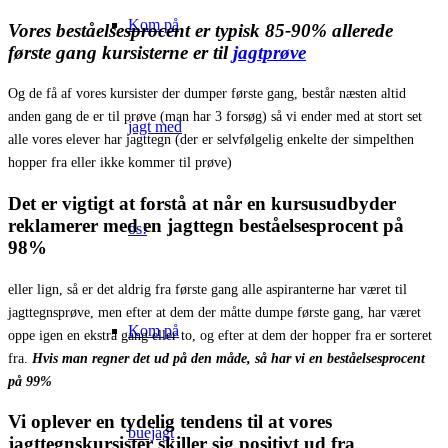
Kom på
Vores beståelsesprocent er typisk 85-90% allerede
første gang kursisterne er til
jagtprøve
Og de få af vores kursister der dumper første gang, består næsten altid
anden gang de er til prøve (man har 3 forsøg) så vi ender med at stort set
jagt med
alle vores elever har jagttegn (der er selvfølgelig enkelte der simpelthen
hopper fra eller ikke kommer til prøve)
Det er vigtigt at forstå
at når en kursusudbyder
reklamerer med en jagttegn beståelsesprocent på
os!
98%
eller lign, så er det aldrig fra første gang alle aspiranterne har været til
jagttegnsprøve, men efter at dem der måtte dumpe første gang, har været
Kom på
oppe igen en ekstra gang eller to, og efter at dem der hopper fra er sorteret
fra.
Hvis man regner det ud på den måde, så har vi en beståelsesprocent
på 99%
Vi oplever en tydelig tendens til at
vores
buejagt
jagttegnskursister skiller sig positivt ud fra