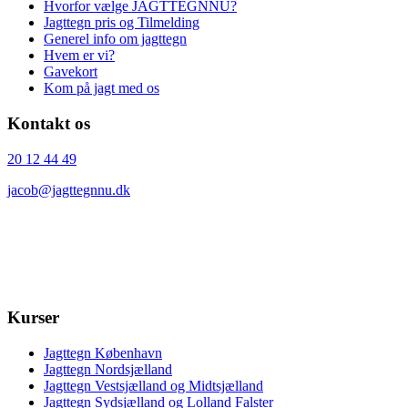
Hvorfor vælge JAGTTEGNNU?
Jagttegn pris og Tilmelding
Generel info om jagttegn
Hvem er vi?
Gavekort
Kom på jagt med os
Kontakt os
20 12 44 49
jacob@jagttegnnu.dk
Kurser
Jagttegn København
Jagttegn Nordsjælland
Jagttegn Vestsjælland og Midtsjælland
Jagttegn Sydsjælland og Lolland Falster