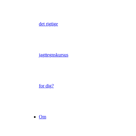
det rigtige
jagttegnskursus
for dig?
Om