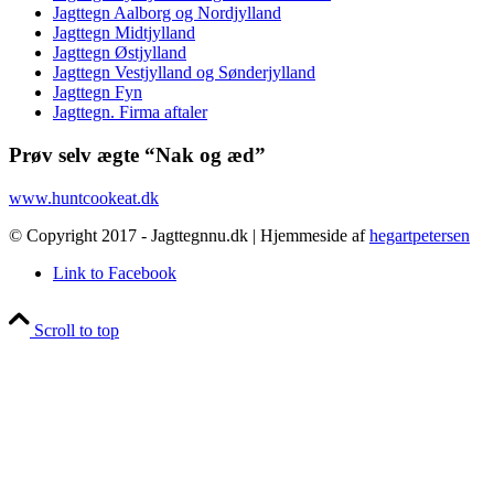
Jagttegn Aalborg og Nordjylland
Jagttegn Midtjylland
Jagttegn Østjylland
Jagttegn Vestjylland og Sønderjylland
Jagttegn Fyn
Jagttegn. Firma aftaler
Prøv selv ægte “Nak og æd”
www.huntcookeat.dk
© Copyright 2017 - Jagttegnnu.dk | Hjemmeside af
hegartpetersen
Link to Facebook
Scroll to top