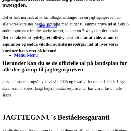
mængden
.
Det er helt normalt at vi får tilbagemeldinger fra en jagttegnsprøve hvor
alle vores kursister består, samtidig med at der til samme prøve ud af f.eks 8
med Jacob
andre aspiranter fra div. andre kurser, kun er en 3-4 stykker der består.
Det er faktisk så tydeligt et billede, at vi ofte får at vide, at andre
aspiranter og endda vildtkonsulenterne spørger ind til hvor vores
kursister har været på kursus!
Menu
Menu
Herunder kan du se de officielle tal på landsplan for
alle der går op til jagttegnsprøven
disse tal matcher også hvad vi så i 2025 og hvad vi forventer i 2026. Lige
såvel som at vores, langt højere beståelsesprocenter har været faste i alle
årene
JAGTTEGNNU´s Beståelsesgaranti
Skulle det mod forventning ske at du dumper til jagttegnsprøven så hjælper