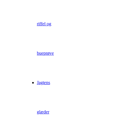
riffel og
bueprøve
Jagtens
glæder