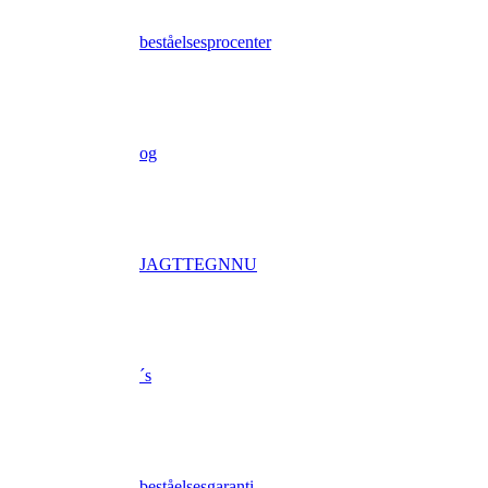
beståelsesprocenter
og
JAGTTEGNNU
´s
beståelsesgaranti