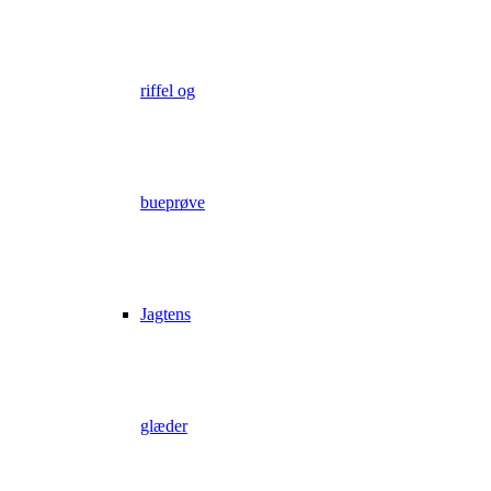
riffel og
bueprøve
Jagtens
glæder