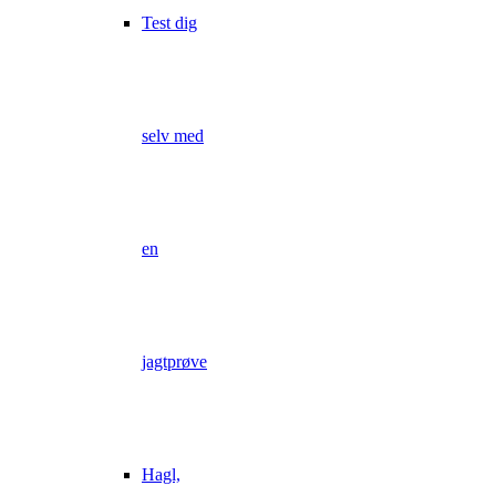
Test dig
selv med
en
jagtprøve
Hagl,