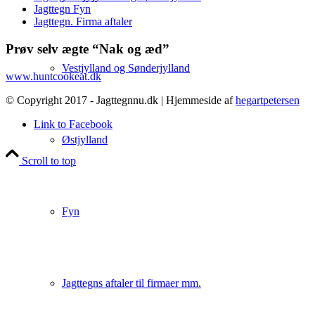
Jagttegn Fyn
Jagttegn. Firma aftaler
Prøv selv ægte “Nak og æd”
Vestjylland og Sønderjylland
www.huntcookeat.dk
© Copyright 2017 - Jagttegnnu.dk | Hjemmeside af
hegartpetersen
Link to Facebook
Østjylland
Scroll to top
Fyn
Jagttegns aftaler til firmaer mm.