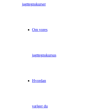
jagttegnskurser
Om vores
jagttegnskursus
Hvordan
vælger du