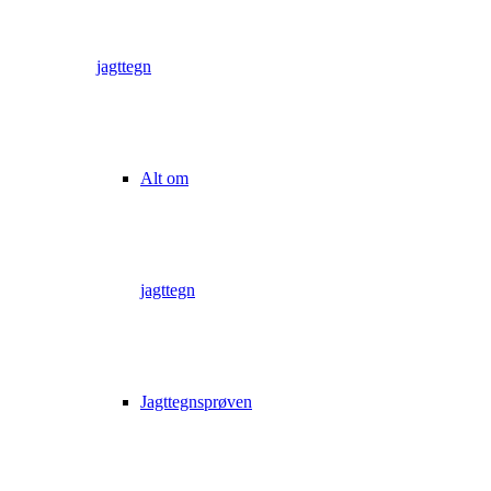
jagttegn
Alt om
jagttegn
Jagttegnsprøven