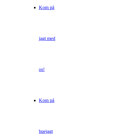
Kom på
jagt med
os!
Kom på
buejagt