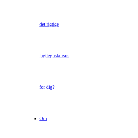
det rigtige
jagttegnskursus
for dig?
Om