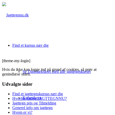
Find et kursus nær dig
[theme-my-login]
Hvis du ikke kan logge ind på grund af cookies, så prøv at
Se Danmarkskort med alle jagttegnskurser
genindlæse siden.
Udvalgte sider
Find et jagttegnskursus nær dig
København
Hvorfor vælge JAGTTEGNNU?
Jagttegn pris og Tilmelding
Generel info om jagttegn
Hvem er vi?