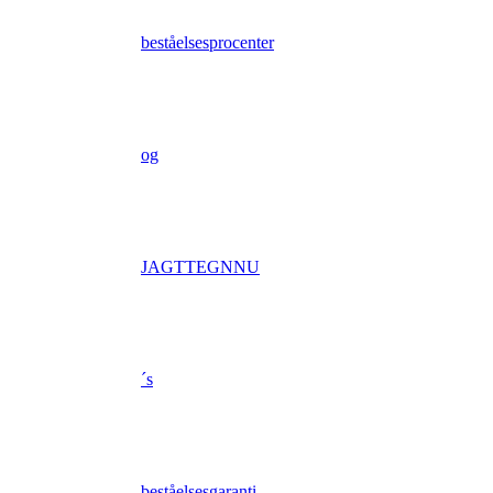
beståelsesprocenter
og
JAGTTEGNNU
´s
beståelsesgaranti