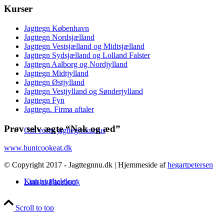
Kurser
Jagttegn København
Jagttegn Nordsjælland
Jagttegn Vestsjælland og Midtsjælland
Jagttegn Sydsjælland og Lolland Falster
Jagttegn Aalborg og Nordjylland
Jagttegn Midtjylland
Jagttegn Østjylland
Jagttegn Vestjylland og Sønderjylland
Jagttegn Fyn
Jagttegn. Firma aftaler
Prøv selv ægte “Nak og æd”
Om vores jagttegnskursus
www.huntcookeat.dk
© Copyright 2017 - Jagttegnnu.dk | Hjemmeside af
hegartpetersen
Kursistudtalelser
Link to Facebook
Scroll to top