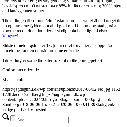
Forårets kurser er gået strygende og vi har en uhørt høj 1. gangs
beståelsprocent på næsten over 85% hvilket er omkring 30% højere
end landsgennemsnittet…
Tilmeldingen til sommer/efterårskurserne har været åben i noget tid
nu og kurserne fylder som altid godt op. Du kan dog stadig nå at
komme med lidt endnu, der er stadig enkelte ledige pladser i
Vingsted
Sidste tilmeldingsfrist er 18. juli men vi forventer at stoppe for
tilmelding før den tid når kurserne er fyldte.
Tilmelding er som altid efter først til mølle princippet :o)
God sommer derude
Mvh. Jacob
https://jagttegnnu.dk/wp-content/uploads/2017/06/02-red.jpg
1152
1728
Jacob Sandberg
https://jagttegnnu.dk/wp-
content/uploads/2024/03/Logo_Slogan_sort_1000.png
Jacob
Sandberg
2018-06-06 15:16:21
2020-06-19 09:41:39
Stadig enkelte
ledige pladser i Vingsted