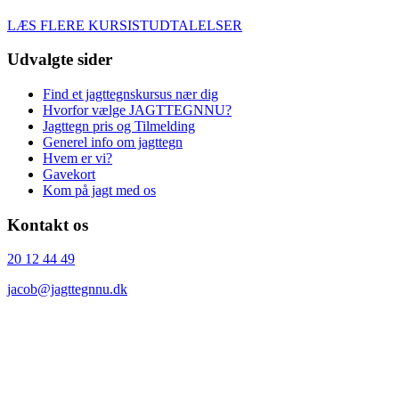
LÆS FLERE KURSISTUDTALELSER
Udvalgte sider
Find et jagttegnskursus nær dig
Hvorfor vælge JAGTTEGNNU?
Jagttegn pris og Tilmelding
Generel info om jagttegn
Hvem er vi?
Gavekort
Kom på jagt med os
Kontakt os
20 12 44 49
jacob@jagttegnnu.dk