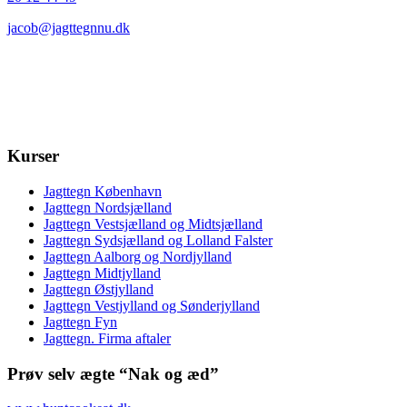
jacob@jagttegnnu.dk
Kurser
Jagttegn København
Jagttegn Nordsjælland
Jagttegn Vestsjælland og Midtsjælland
Jagttegn Sydsjælland og Lolland Falster
Jagttegn Aalborg og Nordjylland
Jagttegn Midtjylland
Jagttegn Østjylland
Jagttegn Vestjylland og Sønderjylland
Jagttegn Fyn
Jagttegn. Firma aftaler
Prøv selv ægte “Nak og æd”