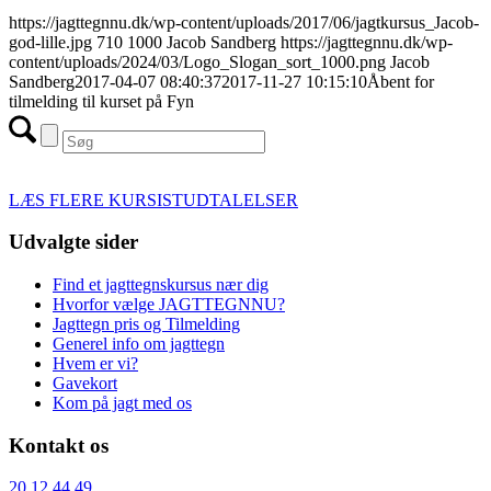
https://jagttegnnu.dk/wp-content/uploads/2017/06/jagtkursus_Jacob-
god-lille.jpg
710
1000
Jacob Sandberg
https://jagttegnnu.dk/wp-
content/uploads/2024/03/Logo_Slogan_sort_1000.png
Jacob
Sandberg
2017-04-07 08:40:37
2017-11-27 10:15:10
Åbent for
tilmelding til kurset på Fyn
LÆS FLERE KURSISTUDTALELSER
Udvalgte sider
Find et jagttegnskursus nær dig
Hvorfor vælge JAGTTEGNNU?
Jagttegn pris og Tilmelding
Generel info om jagttegn
Hvem er vi?
Gavekort
Kom på jagt med os
Kontakt os
20 12 44 49