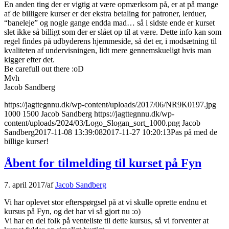
En anden ting der er vigtig at være opmærksom på, er at på mange
af de billigere kurser er der ekstra betaling for patroner, lerduer,
“baneleje” og nogle gange endda mad… så i sidste ende er kurset
slet ikke så billigt som der er slået op til at være. Dette info kan som
regel findes på udbyderens hjemmeside, så det er, i modsætning til
kvaliteten af undervisningen, lidt mere gennemskueligt hvis man
kigger efter det.
Be carefull out there :oD
Mvh
Jacob Sandberg
https://jagttegnnu.dk/wp-content/uploads/2017/06/NR9K0197.jpg
1000
1500
Jacob Sandberg
https://jagttegnnu.dk/wp-
content/uploads/2024/03/Logo_Slogan_sort_1000.png
Jacob
Sandberg
2017-11-08 13:39:08
2017-11-27 10:20:13
Pas på med de
billige kurser!
Åbent for tilmelding til kurset på Fyn
7. april 2017
/
af
Jacob Sandberg
Vi har oplevet stor efterspørgsel på at vi skulle oprette endnu et
kursus på Fyn, og det har vi så gjort nu :o)
Vi har en del folk på venteliste til dette kursus, så vi forventer at