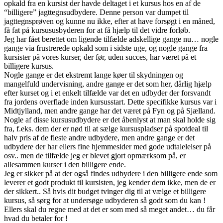
opkald fra en kursist der havde deltaget i et kursus hos en af de
“billigere” jagttegnsudbydere. Denne person var dumpet til
jagttegnsprøven og kunne nu ikke, efter at have forsøgt i en måned,
få fat på kursususbyderen for at få hjælp til det vidre forløb.
Jeg har fået berettet om ligende tilfælde adskellige gange nu… nogle
gange via frustrerede opkald som i sidste uge, og nogle gange fra
kursister på vores kurser, der før, uden succes, har været på et
billigere kursus.
Nogle gange er det ekstremt lange køer til skydningen og
mangelfuld undervisning, andre gange er det som her, dårlig hjælp
efter kurset og i et enkelt tilfælde var det en udbyder der forsvandt
fra jordens overflade inden kursusstart. Dette specifikke kursus var i
Midtjylland, men andre gange har det været på Fyn og på Sjælland.
Nogle af disse kursusudbydere er det åbenlyst at man skal holde sig
fra, f.eks. dem der er nød til at sælge kursuspladser på spotdeal til
halv pris af de fleste andre udbydere, men andre gange er det
udbydere der har ellers fine hjemmesider med gode udtalelelser på
osv.. men de tilfælde jeg er blevet gjort opmærksom på, er
allesammen kurser i den billigere ende.
Jeg er sikker på at der også findes udbydere i den billigere ende som
leverer et godt produkt til kursisten, jeg kender dem ikke, men de er
der sikkert.. Så hvis dit budget tvinger dig til at vælge et billigere
kursus, så sørg for at undersøge udbyderen så godt som du kan !
Ellers skal du regne med at det er som med så meget andet… du får
hvad du betaler for !