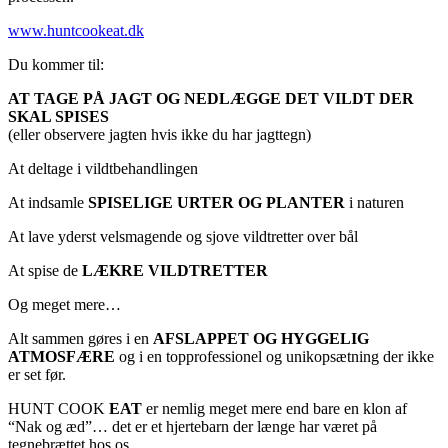
www.huntcookeat.dk
Du kommer til:
AT TAGE PÅ JAGT OG NEDLÆGGE DET VILDT DER
SKAL SPISES
(eller observere jagten hvis ikke du har jagttegn)
At deltage i vildtbehandlingen
At indsamle
SPISELIGE URTER OG PLANTER
i naturen
At lave yderst velsmagende og sjove vildtretter over bål
At spise de
LÆKRE VILDTRETTER
Og meget mere…
Alt sammen gøres i en
AFSLAPPET OG HYGGELIG
ATMOSFÆRE
og i en topprofessionel og unikopsætning der ikke
er set før.
HUNT COOK
EAT
er nemlig meget mere end bare en klon af
“Nak og æd”… det er et hjertebarn der længe har været på
tegnebrættet hos os.