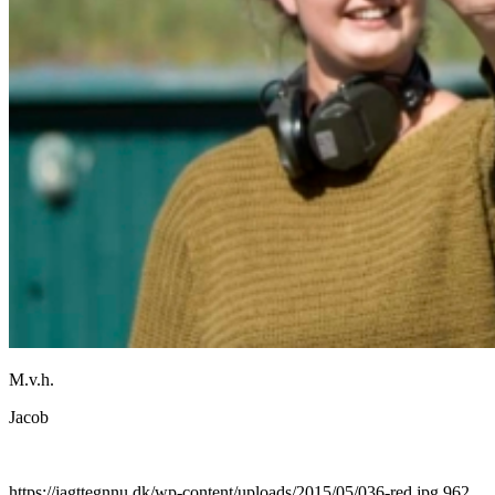
M.v.h.
Jacob
https://jagttegnnu.dk/wp-content/uploads/2015/05/036-red.jpg
962