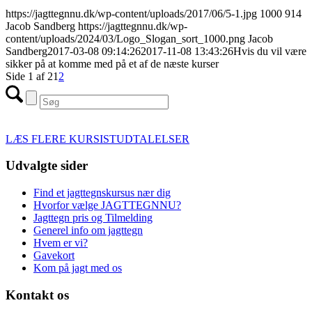
https://jagttegnnu.dk/wp-content/uploads/2017/06/5-1.jpg
1000
914
Jacob Sandberg
https://jagttegnnu.dk/wp-
content/uploads/2024/03/Logo_Slogan_sort_1000.png
Jacob
Sandberg
2017-03-08 09:14:26
2017-11-08 13:43:26
Hvis du vil være
sikker på at komme med på et af de næste kurser
Side 1 af 2
1
2
LÆS FLERE KURSISTUDTALELSER
Udvalgte sider
Find et jagttegnskursus nær dig
Hvorfor vælge JAGTTEGNNU?
Jagttegn pris og Tilmelding
Generel info om jagttegn
Hvem er vi?
Gavekort
Kom på jagt med os
Kontakt os