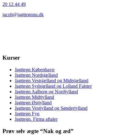
20 12 44 49
jacob@jagttegnnu.dk
Kurser
Jagttegn København
Jagttegn Nordsjælland
Jagttegn Vestsjælland og Midtsjælland
Jagttegn Sydsjælland og Lolland Falster
Jagttegn Aalborg og Nordjylland
Jagttegn Midtjylland
Jagttegn Østjylland
Jagttegn Vestjylland og Sønderjylland
Jagttegn Fyn
Jagttegn. Firma aftaler
Prøv selv ægte “Nak og æd”