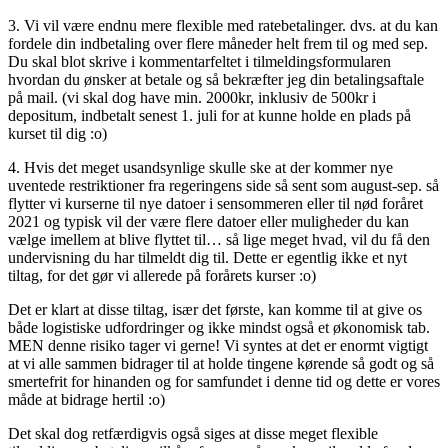
3. Vi vil være endnu mere flexible med ratebetalinger. dvs. at du kan
fordele din indbetaling over flere måneder helt frem til og med sep.
Du skal blot skrive i kommentarfeltet i tilmeldingsformularen
hvordan du ønsker at betale og så bekræfter jeg din betalingsaftale
på mail. (vi skal dog have min. 2000kr, inklusiv de 500kr i
depositum, indbetalt senest 1. juli for at kunne holde en plads på
kurset til dig :o)
4. Hvis det meget usandsynlige skulle ske at der kommer nye
uventede restriktioner fra regeringens side så sent som august-sep. så
flytter vi kurserne til nye datoer i sensommeren eller til nød foråret
2021 og typisk vil der være flere datoer eller muligheder du kan
vælge imellem at blive flyttet til… så lige meget hvad, vil du få den
undervisning du har tilmeldt dig til. Dette er egentlig ikke et nyt
tiltag, for det gør vi allerede på forårets kurser :o)
Det er klart at disse tiltag, især det første, kan komme til at give os
både logistiske udfordringer og ikke mindst også et økonomisk tab.
MEN denne risiko tager vi gerne! Vi syntes at det er enormt vigtigt
at vi alle sammen bidrager til at holde tingene kørende så godt og så
smertefrit for hinanden og for samfundet i denne tid og dette er vores
måde at bidrage hertil :o)
Det skal dog retfærdigvis også siges at disse meget flexible