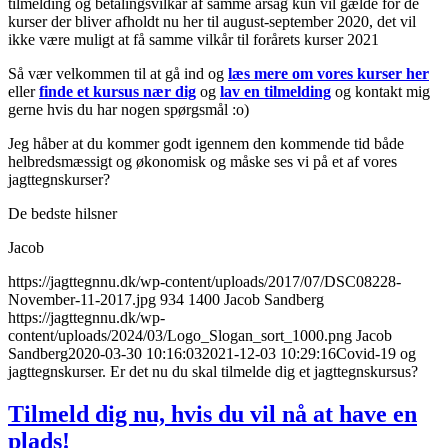
tilmelding og betalingsvilkår af samme årsag kun vil gælde for de
kurser der bliver afholdt nu her til august-september 2020, det vil
ikke være muligt at få samme vilkår til forårets kurser 2021
Så vær velkommen til at gå ind og
læs mere om vores kurser her
eller
finde et kursus nær dig
og
lav en tilmelding
og kontakt mig
gerne hvis du har nogen spørgsmål :o)
Jeg håber at du kommer godt igennem den kommende tid både
helbredsmæssigt og økonomisk og måske ses vi på et af vores
jagttegnskurser?
De bedste hilsner
Jacob
https://jagttegnnu.dk/wp-content/uploads/2017/07/DSC08228-
November-11-2017.jpg
934
1400
Jacob Sandberg
https://jagttegnnu.dk/wp-
content/uploads/2024/03/Logo_Slogan_sort_1000.png
Jacob
Sandberg
2020-03-30 10:16:03
2021-12-03 10:29:16
Covid-19 og
jagttegnskurser. Er det nu du skal tilmelde dig et jagttegnskursus?
Tilmeld dig nu, hvis du vil nå at have en
plads!