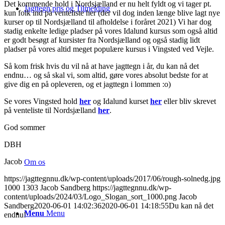
Det kommende hold i Nordsjælland er nu helt fyldt og vi tager pt.
Jagttegn pris og Tilmelding
kun folk ind på venteliste her (der vil dog inden længe blive lagt nye
kurser op til Nordsjælland til afholdelse i foråret 2021) Vi har dog
stadig enkelte ledige pladser på vores Idalund kursus som også altid
er godt besøgt af kursister fra Nordsjælland og også stadig lidt
pladser på vores altid meget populære kursus i Vingsted ved Vejle.
Så kom frisk hvis du vil nå at have jagttegn i år, du kan nå det
endnu… og så skal vi, som altid, gøre vores absolut bedste for at
give dig en på opleveren, og et jagttegn i lommen :o)
Se vores Vingsted hold
her
og Idalund kurset
her
eller bliv skrevet
på venteliste til Nordsjælland
her
.
God sommer
DBH
Jacob
Om os
https://jagttegnnu.dk/wp-content/uploads/2017/06/rough-solnedg.jpg
1000
1303
Jacob Sandberg
https://jagttegnnu.dk/wp-
content/uploads/2024/03/Logo_Slogan_sort_1000.png
Jacob
Sandberg
2020-06-01 14:02:36
2020-06-01 14:18:55
Du kan nå det
Menu
Menu
endnu!