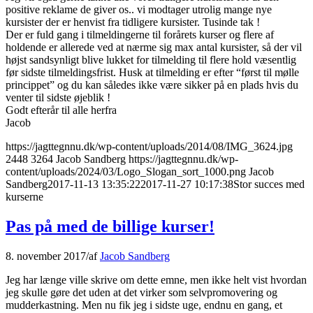
positive reklame de giver os.. vi modtager utrolig mange nye
kursister der er henvist fra tidligere kursister. Tusinde tak !
Der er fuld gang i tilmeldingerne til forårets kurser og flere af
holdende er allerede ved at nærme sig max antal kursister, så der vil
højst sandsynligt blive lukket for tilmelding til flere hold væsentlig
før sidste tilmeldingsfrist. Husk at tilmelding er efter “først til mølle
princippet” og du kan således ikke være sikker på en plads hvis du
venter til sidste øjeblik !
Godt efterår til alle herfra
Jacob
https://jagttegnnu.dk/wp-content/uploads/2014/08/IMG_3624.jpg
2448
3264
Jacob Sandberg
https://jagttegnnu.dk/wp-
content/uploads/2024/03/Logo_Slogan_sort_1000.png
Jacob
Sandberg
2017-11-13 13:35:22
2017-11-27 10:17:38
Stor succes med
kurserne
Pas på med de billige kurser!
8. november 2017
/
af
Jacob Sandberg
Jeg har længe ville skrive om dette emne, men ikke helt vist hvordan
jeg skulle gøre det uden at det virker som selvpromovering og
mudderkastning. Men nu fik jeg i sidste uge, endnu en gang, et