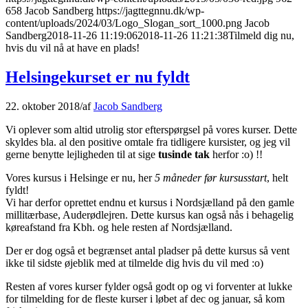
658
Jacob Sandberg
https://jagttegnnu.dk/wp-
content/uploads/2024/03/Logo_Slogan_sort_1000.png
Jacob
Sandberg
2018-11-26 11:19:06
2018-11-26 11:21:38
Tilmeld dig nu,
hvis du vil nå at have en plads!
Helsingekurset er nu fyldt
22. oktober 2018
/
af
Jacob Sandberg
Vi oplever som altid utrolig stor efterspørgsel på vores kurser. Dette
skyldes bla. al den positive omtale fra tidligere kursister, og jeg vil
gerne benytte lejligheden til at sige
tusinde tak
herfor :o) !!
Vores kursus i Helsinge er nu, her
5 måneder før kursusstart
, helt
fyldt!
Vi har derfor oprettet endnu et kursus i Nordsjælland på den gamle
millitærbase, Auderødlejren. Dette kursus kan også nås i behagelig
køreafstand fra Kbh. og hele resten af Nordsjælland.
Der er dog også et begrænset antal pladser på dette kursus så vent
ikke til sidste øjeblik med at tilmelde dig hvis du vil med :o)
Resten af vores kurser fylder også godt op og vi forventer at lukke
for tilmelding for de fleste kurser i løbet af dec og januar, så kom