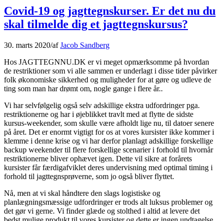
Covid-19 og jagttegnskurser. Er det nu du
skal tilmelde dig et jagttegnskursus?
30. marts 2020
/
af
Jacob Sandberg
Hos JAGTTEGNNU.DK er vi meget opmærksomme på hvordan
de restriktioner som vi alle sammen er underlagt i disse tider påvirker
folk økonomiske sikkerhed og muligheder for at gøre og udleve de
ting som man har drømt om, nogle gange i flere år..
Vi har selvfølgelig også selv adskillige ekstra udfordringer pga.
restriktionerne og har i øjeblikket travlt med at flytte de sidste
kursus-weekender, som skulle være afholdt lige nu, til datoer senere
på året. Det er enormt vigtigt for os at vores kursister ikke kommer i
klemme i denne krise og vi har derfor planlagt adskillige forskellige
backup weekender til flere forskellige scenarier i forhold til hvornår
restriktionerne bliver ophævet igen. Dette vil sikre at forårets
kursister får færdigafviklet deres undervisning med optimal timing i
forhold til jagttegnsprøverne, som jo også bliver flyttet.
Nå, men at vi skal håndtere den slags logistiske og
planlægningsmæssige udfordringer er trods alt luksus problemer og
det gør vi gerne. Vi finder glæde og stolthed i altid at levere det
bedst mulige produkt til vores kursister og dette er ingen undtagelse.