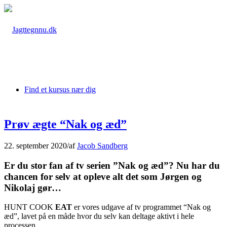
Find et kursus nær dig
Prøv ægte “Nak og æd”
22. september 2020
/
af
Jacob Sandberg
Er du stor fan af tv serien ”Nak og æd”? Nu har du
chancen for selv at opleve alt det som Jørgen og
Nikolaj gør…
HUNT COOK
EAT
er vores udgave af tv programmet “Nak og
æd”, lavet på en måde hvor du selv kan deltage aktivt i hele
processen.