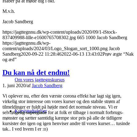
Håber på at møde dig i okt.
M.v.h.
Jacob Sandberg
https://jagttegnnu.dk/wp-content/uploads/2020/09/1-iStock-
837409988-lille-e1600765708302.jpg
665
1000
Jacob Sandberg
https://jagttegnnu.dk/wp-
content/uploads/2024/03/Logo_Slogan_sort_1000.png
Jacob
Sandberg
2020-09-22 11:28:46
2022-06-13 13:43:02
Prøv ægte “Nak
og æd”
Du kan nå det endnu!
Om vores jagttegnskursus
1. juni 2020
/
af
Jacob Sandberg
Vi oplever nu, efter den værste corona effekt har lagt sig igen,
virkelig stor interesse om vores kurser og den stabile strøm af
tilmeldinger er fuldt på højde med det normale niveau. Vi er
Kursistudtalelser
selvfølgelig superglade for at folk er tilbage i normalt forbrugs-
mønster og sætter samtidig kæmpe stor pris på alle de tidligere
kursister der igen og igen henviser andre til vores kurser… tusinde
tak.. I ved hvem I er :o)