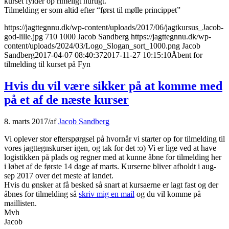
kurset fylder op rimeligt hurtigt.
Tilmelding er som altid efter “først til mølle princippet”
https://jagttegnnu.dk/wp-content/uploads/2017/06/jagtkursus_Jacob-
god-lille.jpg
710
1000
Jacob Sandberg
https://jagttegnnu.dk/wp-
content/uploads/2024/03/Logo_Slogan_sort_1000.png
Jacob
Sandberg
2017-04-07 08:40:37
2017-11-27 10:15:10
Åbent for
tilmelding til kurset på Fyn
Hvis du vil være sikker på at komme med
på et af de næste kurser
8. marts 2017
/
af
Jacob Sandberg
Vi oplever stor efterspørgsel på hvornår vi starter op for tilmelding til
vores jagttegnskurser igen, og tak for det :o) Vi er lige ved at have
logistikken på plads og regner med at kunne åbne for tilmelding her
i løbet af de første 14 dage af marts. Kurserne bliver afholdt i aug-
sep 2017 over det meste af landet.
Hvis du ønsker at få besked så snart at kursaerne er lagt fast og der
åbnes for tilmelding så
skriv mig en mail
og du vil komme på
maillisten.
Mvh
Jacob