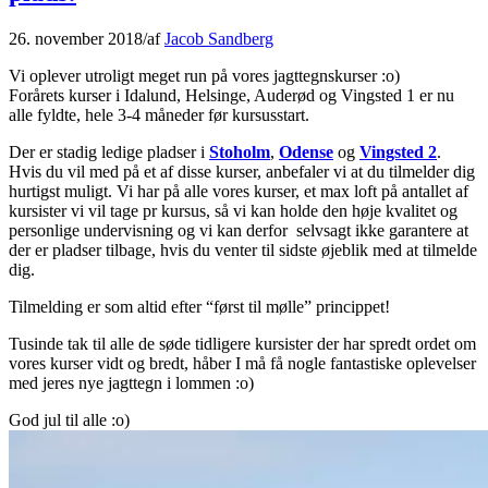
26. november 2018
/
af
Jacob Sandberg
Vi oplever utroligt meget run på vores jagttegnskurser :o)
Forårets kurser i Idalund, Helsinge, Auderød og Vingsted 1 er nu
alle fyldte, hele 3-4 måneder før kursusstart.
Der er stadig ledige pladser i
Stoholm
,
Odense
og
Vingsted 2
.
Hvis du vil med på et af disse kurser, anbefaler vi at du tilmelder dig
hurtigst muligt. Vi har på alle vores kurser, et max loft på antallet af
kursister vi vil tage pr kursus, så vi kan holde den høje kvalitet og
personlige undervisning og vi kan derfor selvsagt ikke garantere at
der er pladser tilbage, hvis du venter til sidste øjeblik med at tilmelde
dig.
Tilmelding er som altid efter “først til mølle” princippet!
Tusinde tak til alle de søde tidligere kursister der har spredt ordet om
vores kurser vidt og bredt, håber I må få nogle fantastiske oplevelser
med jeres nye jagttegn i lommen :o)
God jul til alle :o)