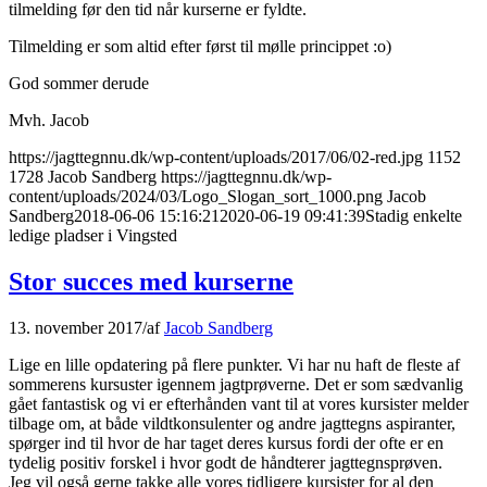
tilmelding før den tid når kurserne er fyldte.
Tilmelding er som altid efter først til mølle princippet :o)
God sommer derude
Mvh. Jacob
https://jagttegnnu.dk/wp-content/uploads/2017/06/02-red.jpg
1152
1728
Jacob Sandberg
https://jagttegnnu.dk/wp-
content/uploads/2024/03/Logo_Slogan_sort_1000.png
Jacob
Sandberg
2018-06-06 15:16:21
2020-06-19 09:41:39
Stadig enkelte
ledige pladser i Vingsted
Stor succes med kurserne
13. november 2017
/
af
Jacob Sandberg
Lige en lille opdatering på flere punkter. Vi har nu haft de fleste af
sommerens kursuster igennem jagtprøverne. Det er som sædvanlig
gået fantastisk og vi er efterhånden vant til at vores kursister melder
tilbage om, at både vildtkonsulenter og andre jagttegns aspiranter,
spørger ind til hvor de har taget deres kursus fordi der ofte er en
tydelig positiv forskel i hvor godt de håndterer jagttegnsprøven.
Jeg vil også gerne takke alle vores tidligere kursister for al den