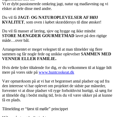
Vi er dybt passionerede omkring jagt, natur og madlavning og vi
elsker at dele disse med andre.
Du vil få
JAGT- OG NATUROPLEVELSER AF HØJ
KVALITET
, som oven i købet skræddersys til dine ønsker!
Du vil få masser af læring, sjov og hygge og ikke mindst
STORE MÆNGDER GOURMETMAD
lavet på den rigtige
måde…over bål.
Arrangementet er meget velegnet til at man tilmelder sig flere
sammen og får nogle fede og unikke oplevelser
SAMMEN MED
VENNER ELLER FAMILIE.
Hvis dette lyder tiltalende for dig, er du velkommen til at kigge lidt
mere på vores side på
www.huntcookeat.dk
Vær opmærksom på at vi har et begrænset antal pladser og ud fra
den interesse vi har oplevet om projektet de sidste par måneder,
forventer vi at disse pladser vil ryge forholdsvist hurtigt, så sørg for
at tilmelde dig i bedst mulig tid, hvis du vil være sikker på at kunne
få en plads.
Tilmelding er “først til mølle” princippet