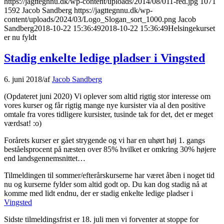
https://jagttegnnu.dk/wp-content/uploads/2014/08/011-red.jpg
1071
1592
Jacob Sandberg
https://jagttegnnu.dk/wp-
content/uploads/2024/03/Logo_Slogan_sort_1000.png
Jacob
Sandberg
2018-10-22 15:36:49
2018-10-22 15:36:49
Helsingekurset
er nu fyldt
Stadig enkelte ledige pladser i Vingsted
6. juni 2018
/
af
Jacob Sandberg
(Opdateret juni 2020) Vi oplever som altid rigtig stor interesse om
vores kurser og får rigtig mange nye kursister via al den positive
omtale fra vores tidligere kursister, tusinde tak for det, det er meget
værdsat! :o)
Forårets kurser er gået strygende og vi har en uhørt høj 1. gangs
beståelsprocent på næsten over 85% hvilket er omkring 30% højere
end landsgennemsnittet…
Tilmeldingen til sommer/efterårskurserne har været åben i noget tid
nu og kurserne fylder som altid godt op. Du kan dog stadig nå at
komme med lidt endnu, der er stadig enkelte ledige pladser i
Vingsted
Sidste tilmeldingsfrist er 18. juli men vi forventer at stoppe for