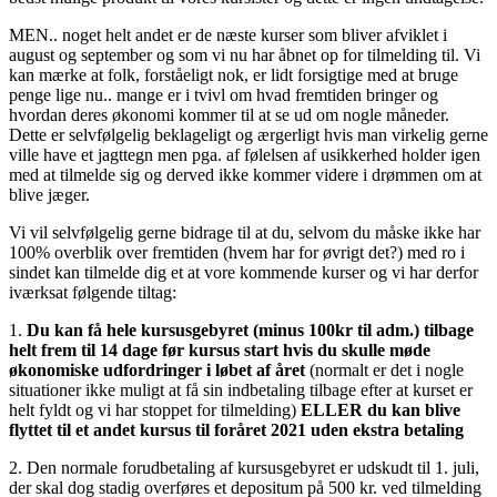
MEN.. noget helt andet er de næste kurser som bliver afviklet i
august og september og som vi nu har åbnet op for tilmelding til. Vi
kan mærke at folk, forståeligt nok, er lidt forsigtige med at bruge
penge lige nu.. mange er i tvivl om hvad fremtiden bringer og
hvordan deres økonomi kommer til at se ud om nogle måneder.
Dette er selvfølgelig beklageligt og ærgerligt hvis man virkelig gerne
ville have et jagttegn men pga. af følelsen af usikkerhed holder igen
med at tilmelde sig og derved ikke kommer videre i drømmen om at
blive jæger.
Vi vil selvfølgelig gerne bidrage til at du, selvom du måske ikke har
100% overblik over fremtiden (hvem har for øvrigt det?) med ro i
sindet kan tilmelde dig et at vore kommende kurser og vi har derfor
iværksat følgende tiltag:
1.
Du kan få hele kursusgebyret (minus 100kr til adm.) tilbage
helt frem til 14 dage før kursus start hvis du skulle møde
økonomiske udfordringer i løbet af året
(normalt er det i nogle
situationer ikke muligt at få sin indbetaling tilbage efter at kurset er
helt fyldt og vi har stoppet for tilmelding)
ELLER du kan blive
flyttet til et andet kursus til foråret 2021 uden ekstra betaling
2. Den normale forudbetaling af kursusgebyret er udskudt til 1. juli,
der skal dog stadig overføres et depositum på 500 kr. ved tilmelding